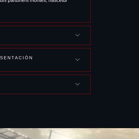
is parturient montes, nascetur
ESENTACIÓN