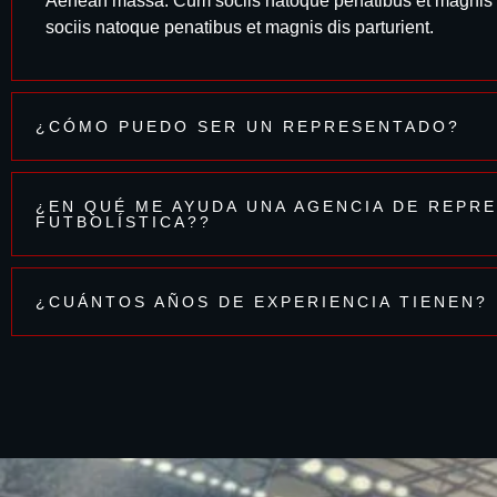
Aenean massa. Cum sociis natoque penatibus et magnis d
sociis natoque penatibus et magnis dis parturient.
¿CÓMO PUEDO SER UN REPRESENTADO?
¿EN QUÉ ME AYUDA UNA AGENCIA DE REPR
FUTBOLÍSTICA??
¿CUÁNTOS AÑOS DE EXPERIENCIA TIENEN?