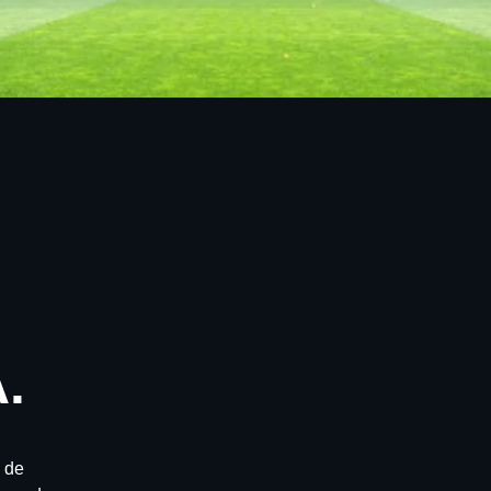
.
 de