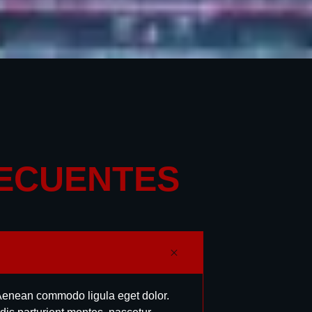
ECUENTES
. Aenean commodo ligula eget dolor.